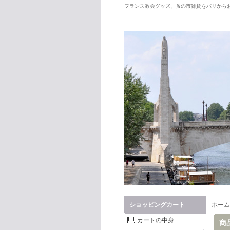
フランス教会グッズ、蚤の市雑貨をパリから
フランス雑貨アマギーズA
ショッピングカート
ホーム
カートの中身
商