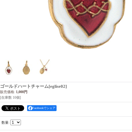
ゴールドハートチャーム
[
eglise02
]
販売価格
:
1,000円
[在庫数 10個]
Facebookでシェア
数量
: