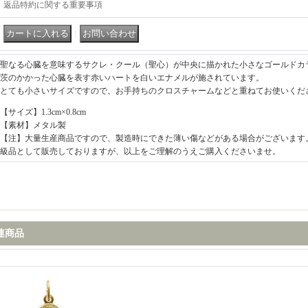
返品特約に関する重要事項
｜
聖なる心臓を意味するサクレ・クール（聖心）が中央に描かれた小さなゴールドカ
茨のかかった心臓を表す赤いハートを白いエナメルが施されています。
とても小さいサイズですので、お手持ちのクロスチャームなどと重ねてお使いくだ
【サイズ】1.3cm×0.8cm
【素材】メタル製
【注】大量生産商品ですので、製造時にできた薄い傷などがある場合がございます
級品として販売しておりますが、以上をご理解のうえご購入くださいませ。
連商品