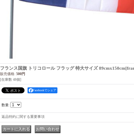
フランス国旗 トリコロール フラッグ 特大サイズ 89cmx150cm
[
fra
販売価格
:
500円
[在庫数 48個]
Facebookでシェア
数量
:
返品特約に関する重要事項
｜