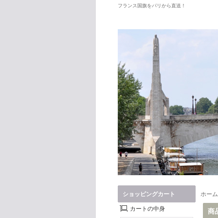
フランス国旗をパリから直送！
フランス雑貨アマギーズA
ショッピングカート
ホーム
カートの中身
商