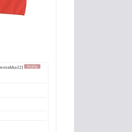
ncezakka22
]