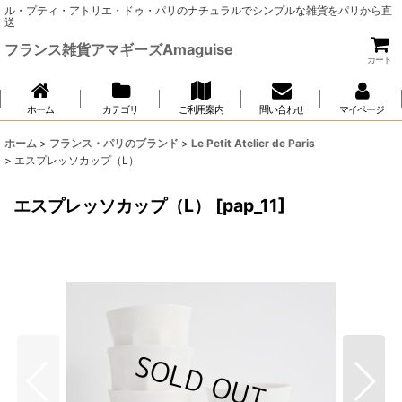
ル・プティ・アトリエ・ドゥ・パリのナチュラルでシンプルな雑貨をパリから直
送
フランス雑貨アマギーズAmaguise
カート
ホーム
カテゴリ
ご利用案内
問い合わせ
マイページ
ホーム
>
フランス・パリのブランド
>
Le Petit Atelier de Paris
>
エスプレッソカップ（L）
エスプレッソカップ（L）
[
pap_11
]