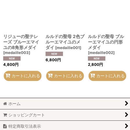
並び順
:
絞り込む
リジューの聖テレ
ルルドの聖母 2色ブ
ルルドの聖母 ブル
ーズ ブルーエマイ
ルーエマイユのメ
ーエマイユの円形
ユの8角形メダイ
ダイ
メダイ
[
medaille001
]
[
medaille003
]
[
medaille002
]
6,800
円
4,800
円
2,800
円
カートに入れる
カートに入れる
カートに入れる
ホーム
ショッピングカート
特定商取引法表示